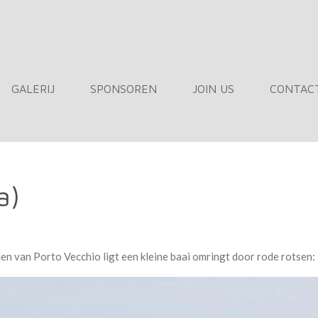
GALERIJ
SPONSOREN
JOIN US
CONTAC
a)
den van Porto Vecchio ligt een kleine baai omringt door rode rotsen