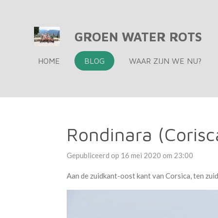
Ga
direct
GROEN WATER ROTS
naar
de
HOME
BLOG
WAAR ZIJN WE NU?
hoofdinhoud
Rondinara (Corisc
Gepubliceerd op 16 mei 2020 om 23:00
Aan de zuidkant-oost kant van Corsica, ten zui