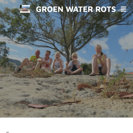
GROEN WATER ROTS
Ga
direct
naar
de
hoofdinhoud