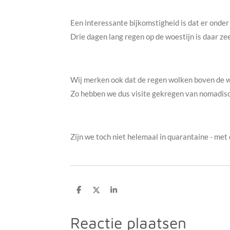
Een interessante bijkomstigheid is dat er onder
Drie dagen lang regen op de woestijn is daar ze
Wij merken ook dat de regen wolken boven de woe
Zo hebben we dus visite gekregen van nomadisc
Zijn we toch niet helemaal in quarantaine - met 
D
D
S
e
e
h
l
e
a
e
l
r
Reactie plaatsen
n
e