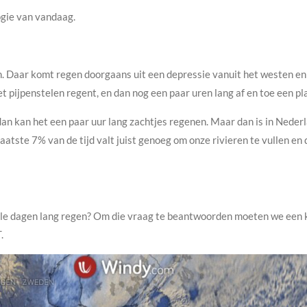
ogie van vandaag.
n. Daar komt regen doorgaans uit een depressie vanuit het westen en 
et pijpenstelen regent, en dan nog een paar uren lang af en toe een pla
n kan het een paar uur lang zachtjes regenen. Maar dan is in Nederla
 laatste 7% van de tijd valt juist genoeg om onze rivieren te vullen e
olle dagen lang regen? Om die vraag te beantwoorden moeten we een k
.