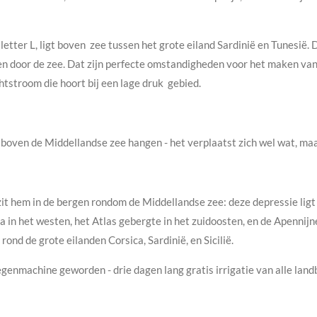
etter L, ligt boven zee tussen het grote eiland
Sardinië en Tunesië. 
den door de zee. Dat zijn perfecte omstandigheden voor het maken v
htstroom die hoort bij een lage druk
gebied.
boven de Middellandse zee hangen - het verplaatst zich wel wat, maar 
it hem in de bergen rondom de Middellandse zee: deze depressie ligt 
 in het westen, het Atlas gebergte in het zuidoosten, en de Apennijn
ond de grote eilanden Corsica, Sardinië, en Sicilië.
enmachine geworden - drie dagen lang gratis irrigatie van alle lan