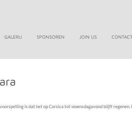
GALERIJ
SPONSOREN
JOIN US
CONTAC
ara
orspelling is dat het op Corsica tot woensdagavond blijft regenen. 