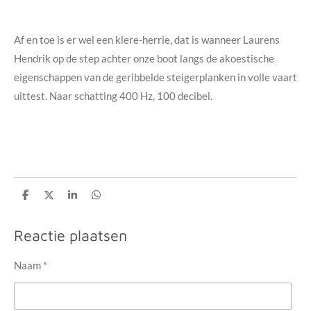
Af en toe is er wel een klere-herrie, dat is wanneer Laurens
Hendrik op de step achter onze boot langs de akoestische
eigenschappen van de geribbelde steigerplanken in volle vaart
uittest. Naar schatting 400 Hz, 100 decibel.
D
D
S
D
e
e
h
e
l
e
a
l
e
l
r
e
Reactie plaatsen
n
e
n
Naam *