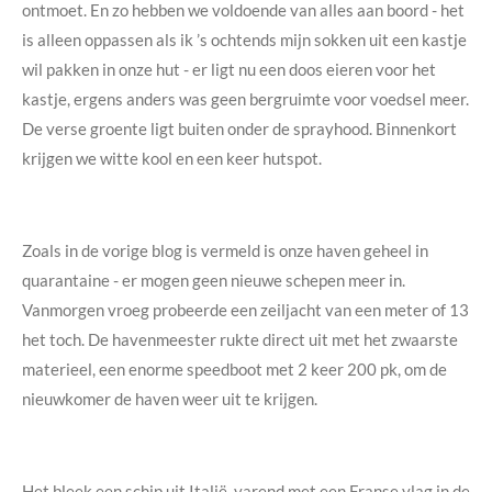
ontmoet. En zo hebben we voldoende van alles aan boord - het
is alleen oppassen als ik ’s ochtends mijn sokken uit een kastje
wil pakken in onze hut - er ligt nu een doos eieren voor het
kastje, ergens anders was geen bergruimte voor voedsel meer.
De verse groente ligt buiten onder de sprayhood. Binnenkort
krijgen we witte kool en een keer hutspot.
Zoals in de vorige blog is vermeld is onze haven geheel in
quarantaine - er mogen geen nieuwe schepen meer in.
Vanmorgen vroeg probeerde een zeiljacht van een meter of 13
het toch. De havenmeester rukte direct uit met het zwaarste
materieel, een enorme speedboot met 2 keer 200 pk, om de
nieuwkomer de haven weer uit te krijgen.
Het bleek een schip uit Italië, varend met een Franse vlag in de