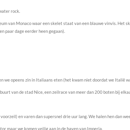
water rock.
um van Monaco waar een skelet staat van een blauwe vinvis. Het ske
een paar dage eerder heen gegaan).
en we opeens zin in Italiaans eten (het kwam niet doordat we Italië w
e buurt van de stad Nice, een zeilrace van meer dan 200 boten bij elkaa
 voorzeil) en varen dan supersnel drie uur lang. We halen hen dan we
tor maar we komen veilig aan in de haven van Imperia.