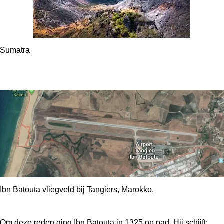
Sumatra
Ibn Batouta vliegveld bij Tangiers, Marokko.
Om deze reden ging Ibn Batouta in 1325 op pad. Hij schijft: