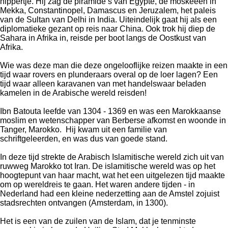
nippertje. Hij zag de piramide’s van Egypte, de moskeeën in
Mekka, Constantinopel, Damascus en Jeruzalem, het paleis
van de Sultan van Delhi in India. Uiteindelijk gaat hij als een
diplomatieke gezant op reis naar China. Ook trok hij diep de
Sahara in Afrika in, reisde per boot langs de Oostkust van
Afrika.
Wie was deze man die deze ongelooflijke reizen maakte in een
tijd waar rovers en plunderaars overal op de loer lagen? Een
tijd waar alleen karavanen van met handelswaar beladen
kamelen in de Arabische wereld reisden!
Ibn Batouta leefde van 1304 - 1369 en was een Marokkaanse
moslim en wetenschapper van Berberse afkomst en woonde in
Tanger, Marokko.
Hij kwam uit een familie van
schriftgeleerden, en was dus van goede stand.
In deze tijd strekte de Arabisch Islamitische wereld zich uit van
ruwweg Marokko tot Iran. De
i
slamitische wereld was op het
hoogtepunt van haar macht, wat het een uitgelezen tijd maakte
om op wereldreis te gaan.
Het waren andere tijden - in
Nederland had een kleine nederzetting aan de Amstel zojuist
stadsrechten ontvangen (Amsterdam, in 1300).
Het is een van de zuilen van de Islam, dat je tenminste