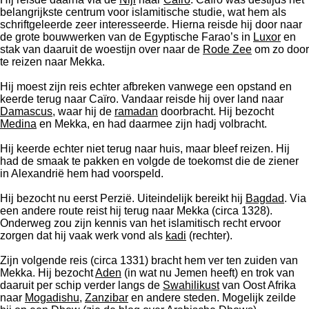
belangrijkste centrum voor islamitische studie, wat hem als
schriftgeleerde zeer interesseerde. Hierna reisde hij door naar
de grote bouwwerken van de Egyptische Farao’s in
Luxor
en
stak van daaruit de woestijn over naar de
Rode Zee
om zo door
te reizen naar Mekka.
Hij moest zijn reis echter afbreken vanwege een opstand en
keerde terug naar Caïro. Vandaar reisde hij over land naar
Damascus
, waar hij de
ramadan
doorbracht. Hij bezocht
Medina
en Mekka, en had daarmee zijn hadj volbracht.
Hij keerde echter niet terug naar huis, maar bleef reizen. Hij
had de smaak te pakken en volgde de toekomst die de ziener
in Alexandrië hem had voorspeld.
Hij bezocht nu eerst Perzië. Uiteindelijk bereikt hij
Bagdad
. Via
een andere route reist hij terug naar Mekka (circa 1328).
Onderweg zou zijn kennis van het islamitisch recht ervoor
zorgen dat hij vaak werk vond als
kadi
(rechter).
Zijn volgende reis (circa 1331) bracht hem ver ten zuiden van
Mekka. Hij bezocht
Aden
(in wat nu Jemen heeft) en trok van
daaruit per schip verder langs de
Swahilikust
van Oost Afrika
naar
Mogadishu
,
Zanzibar
en andere steden. Mogelijk zeilde