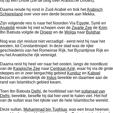
hij op een Dhow (zie de blog over Arabische Dhows).
Daarna reisde hij rond in Zuid-Arabië en trok het
Arabisch
Schiereiland
over voor een derde bezoek aan Mekka.
Zijn volgende reis is naar het Noorden Via Egypte, Syrië en
Anatolië
reisde hij met schepen over de
Zwarte Zee
de
Krim
.
Ibn Batouta volgde de
Dnjepr
en de
Wolga
naar
Bulghar
.
Nog was zijn reislust niet verzadigd - eerst reist hij naar het
westen, tot Constantinopel. In deze stad was de rijke
geschiedenis van het Romeinse Rijk, het Byzantijnse Rijk en
nu het Anatolische rijk verenigd.
Daarna reist hij heel ver naar het oosten, langs de noordkust
van de
Kaspische Zee
naar
Centraal-Azië
, waar hij via de grote
steppes en in zeer bergachtig gebied
Kunduz
en
Kaboel
bezocht en uiteindelijk de
Indus
bereikte en daarmee aan de
rand van Islamitisch gebied kwam.
Toen Ibn Batouta
Delhi
, de hoofdstad van het
sultanaat van
Delhi
, bereikte, besefte hij dat hier veel te halen viel. Het hof
van de sultan was het rijkste van de hele Islamitische wereld.
Deze sultan,
Muhammad bin Tughluq
, was een bruut heerser,