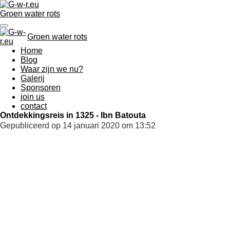
Ga
Groen water rots
direct
naar
de
Groen water rots
hoofdinhoud
Home
Blog
Waar zijn we nu?
Galerij
Sponsoren
join us
contact
Ontdekkingsreis in 1325 - Ibn Batouta
Gepubliceerd op 14 januari 2020 om 13:52