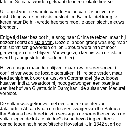
later in Sumatra worden gekaapt door een lokale heerser.
Uit angst voor de woede van de Sultan van Delhi over de
mislukking van zijn missie besloot Ibn Batouta niet terug te
keren naar Delhi - wrede heersers moet je geen slecht nieuws
brengen.
Enige tijd later besloot hij alsnog naar China te reizen, maar hij
bezocht eerst de
Maldiven
. Deze eilanden groep was nog maar
net islamitisch geworden en Ibn Batouta werd min of meer
gedwongen om te blijven. Vanwege zijn kennis van de islam
werd hij aangesteld als kadi (rechter).
Hij zou negen maanden blijven, maar kwam steeds meer in
conflict vanwege de locale gebruiken. Hij reisde verder, maar
leed schipbreuk voor de
kust van Coromandel
(de zuidoost
kust van India), waardoor hij noodgedwongen een paar jaar
aan het hof van
Giyathuddin Damghani
, de
sultan van Madurai
,
verbleef.
De sultan was getrouwd met een andere dochter van
Jalalluddin Ahsan Khan en dus een zwager van Ibn Batouta.
Ibn Batouta beschreef in zijn verslagen de wreedheden van de
sultan tegen de lokale hindoeïstische bevolking en diens
oorlog tegen het hindoeïstische
Hoysalarijk
. In 1342 stierf de