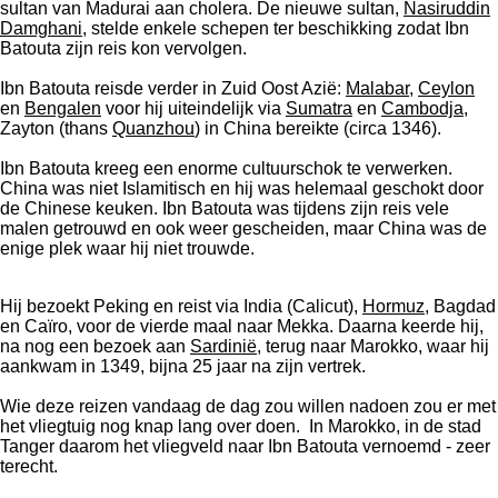
sultan van Madurai aan cholera. De nieuwe sultan,
Nasiruddin
Damghani
, stelde enkele schepen ter beschikking zodat Ibn
Batouta zijn reis kon vervolgen.
Ibn Batouta reisde verder in Zuid Oost Azië:
Malabar
,
Ceylon
en
Bengalen
voor hij uiteindelijk via
Sumatra
en
Cambodja
,
Zayton (thans
Quanzhou
) in China bereikte (circa 1346).
Ibn Batouta kreeg een enorme cultuurschok te verwerken.
China was niet Islamitisch en hij was helemaal geschokt door
de Chinese keuken. Ibn Batouta was tijdens zijn reis vele
malen getrouwd en ook weer gescheiden, maar China was de
enige plek waar hij niet trouwde.
Hij bezoekt Peking en reist via India (Calicut),
Hormuz
, Bagdad
en Caïro, voor de vierde maal naar Mekka.
Daarna keerde hij,
na nog een bezoek aan
Sardinië
, terug naar Marokko, waar hij
aankwam in 1349, bijna 25 jaar na zijn vertrek.
Wie deze reizen vandaag de dag zou willen nadoen zou er met
het vliegtuig nog knap lang over doen.
In Marokko, in de stad
Tanger daarom het vliegveld naar Ibn Batouta vernoemd - zeer
terecht.