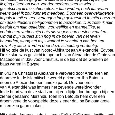
Ik ging alleen op weg, zonder medereiziger in wiens
gezelschap ik misschien plezier kan vinden, noch karavaan
wiens deel ik zou kunnen meedoen. Door een overweldigende
impuls in mij en een verlangen lang gekoesterd in mijn boezem
om deze illustere heiligdommen te bezoeken. Dus zette ik mijn
besluit om mijn geliefden, vrouwelijke en mannelijke, te
verlaten en verliet mijn huis als vogels hun nesten verlaten.
Omdat mijn ouders zich nog in de boeien van het leven
bevonden, woog het mij zwaar af te scheiden van hen, en
zowel zij als ik werden door deze scheiding verdrietig.
Hij volgde de kust van
Noord-Afrika
tot aan
Alexandrië
, Egypte.
Deze stad was gesticht in opdracht van Alexander de Grote van
Macedonie in 330 voor Christus, in de tijd dat de Grieken de
baas waren in Egypte.
In 641 na Christus is Alexandrië veroverd door Arabieren en
daarmee in de Islamitische wereld gekomen. Ibn Batouta
noemde Alexandrië een unieke parel.
De vuurtoren
van Alexandrië was immers het zevende wereldwonder.
In de buurt van deze stad zou hij een tijdje doorbrengen bij een
ziener
genaamd Murshidi. Toen Ibn Batouta hem over een
droom vertelde voorspelde deze ziener dat Ibn Batouta grote
reizen zou gaan maken.
Hij reisde daarna via de
Nijl
naar
Caïro
. Caïro was destijds het