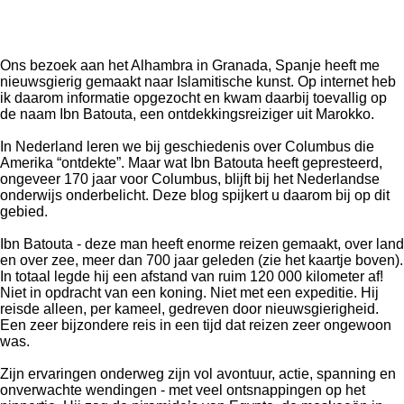
Ons bezoek aan het Alhambra in Granada, Spanje heeft me
nieuwsgierig gemaakt naar Islamitische kunst. Op internet heb
ik daarom informatie opgezocht en kwam daarbij toevallig op
de naam Ibn Batouta, een ontdekkingsreiziger uit Marokko.
In Nederland leren we bij geschiedenis over Columbus die
Amerika “ontdekte”. Maar wat Ibn Batouta heeft gepresteerd,
ongeveer 170 jaar voor Columbus, blijft bij het Nederlandse
onderwijs onderbelicht. Deze blog spijkert u daarom bij op dit
gebied.
Ibn Batouta - deze man heeft enorme reizen gemaakt, over land
en over zee, meer dan 700 jaar geleden (zie het kaartje boven).
In totaal legde hij een afstand van ruim 120 000 kilometer af!
Niet in opdracht van een koning. Niet met een expeditie. Hij
reisde alleen, per kameel, gedreven door nieuwsgierigheid.
Een zeer bijzondere reis in een tijd dat reizen zeer ongewoon
was.
Zijn ervaringen onderweg zijn vol avontuur, actie, spanning en
onverwachte wendingen - met veel ontsnappingen op het