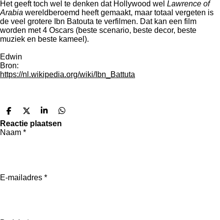
Het geeft toch wel te denken dat Hollywood wel
Lawrence of
Arabia
wereldberoemd heeft gemaakt, maar totaal vergeten is
de veel grotere Ibn Batouta te verfilmen. Dat kan een film
worden met 4 Oscars (beste scenario, beste decor, beste
muziek en beste kameel).
Edwin
Bron:
https://nl.wikipedia.org/wiki/Ibn_Battuta
D
D
S
D
e
e
h
e
Reactie plaatsen
l
e
a
l
Naam *
e
l
r
e
n
e
n
E-mailadres *