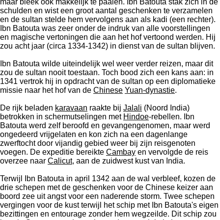
maar bleek ook makkelijk te paaien. Ibn Batouta stak zich in de
schulden en wist een groot aantal geschenken te verzamelen
en de sultan stelde hem vervolgens aan als kadi (een rechter).
Ibn Batouta was zeer onder de indruk van alle voorstellingen
en magische vertoningen die aan het hof vertoond werden. Hij
zou acht jaar (circa 1334-1342) in dienst van de sultan blijven.
Ibn Batouta wilde uiteindelijk wel weer verder reizen, maar dit
zou de sultan nooit toestaan. Toch bood zich een kans aan: in
1341 vertrok hij in opdracht van de sultan op een diplomatieke
missie naar het hof van de
Chinese
Yuan-dynastie
.
De rijk beladen
karavaan
raakte bij
Jalali
(Noord India)
betrokken in schermutselingen met
Hindoe
-rebellen. Ibn
Batouta werd zelf beroofd en gevangengenomen, maar werd
ongedeerd vrijgelaten en kon zich na een dagenlange
zwerftocht door vijandig gebied weer bij zijn reisgenoten
voegen. De expeditie bereikte
Cambay
en vervolgde de reis
overzee naar
Calicut
, aan de zuidwest kust van India.
Terwijl Ibn Batouta in april 1342 aan de wal verbleef, kozen de
drie schepen met de geschenken voor de Chinese keizer aan
boord zee uit angst voor een naderende storm. Twee schepen
vergingen voor de kust terwijl het schip met Ibn Batouta's eigen
bezittingen en entourage zonder hem wegzeilde. Dit schip zou