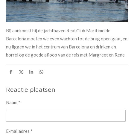
Bij aankomst bij de jachthaven Real Club Maritimo de
Barcelona moeten we even wachten tot de brug open gaat, en
nu liggen we in het centrum van Barcelona en drinken en
borrel op de goede afloop van de reis met Margreet en Rene
D
D
S
D
e
e
h
e
l
e
a
l
e
l
r
e
Reactie plaatsen
n
e
n
Naam *
E-mailadres *