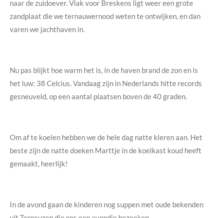
naar de zuidoever. Vlak voor Breskens ligt weer een grote
zandplaat die we ternauwernood weten te ontwijken, en dan
varen we jachthaven in.
Nu pas blijkt hoe warm het is, in de haven brand de zon en is
het luw: 38 Celcius. Vandaag zijn in Nederlands hitte records
gesneuveld, op een aantal plaatsen boven de 40 graden.
Om af te koelen hebben we de hele dag natte kleren aan. Het
beste zijn de natte doeken Marttje in de koelkast koud heeft
gemaakt, heerlijk!
In de avond gaan de kinderen nog suppen met oude bekenden
uit Terneuzen die ons een avondje bezoeken.