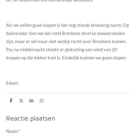
Als we willen gaan slapen is het nog steeds broeierig warm. Op
buienradar zien we dat rond Breskens diverse onweersbuien
zijn, maar er wil maar niet eentje recht over Breskens komen.
Pas na middernacht steekt er plotseling een wind van 20
knopen op die lekker koel is. Eindelijk kunnen we gaan slapen.
Edwin
D
D
S
D
e
e
h
e
l
e
a
l
e
l
r
e
Reactie plaatsen
n
e
n
Naam *