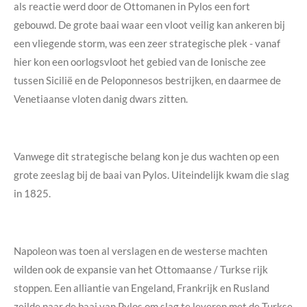
als reactie werd door de Ottomanen in Pylos een fort
gebouwd. De grote baai waar een vloot veilig kan ankeren bij
een vliegende storm, was een zeer strategische plek - vanaf
hier kon een oorlogsvloot het gebied van de Ionische zee
tussen Sicilië en de Peloponnesos bestrijken, en daarmee de
Venetiaanse vloten danig dwars zitten.
Vanwege dit strategische belang kon je dus wachten op een
grote zeeslag bij de baai van Pylos. Uiteindelijk kwam die slag
in 1825.
Napoleon was toen al verslagen en de westerse machten
wilden ook de expansie van het Ottomaanse / Turkse rijk
stoppen. Een alliantie van Engeland, Frankrijk en Rusland
zeilde naar de baai van Pylos om slag te leveren met de Turkse