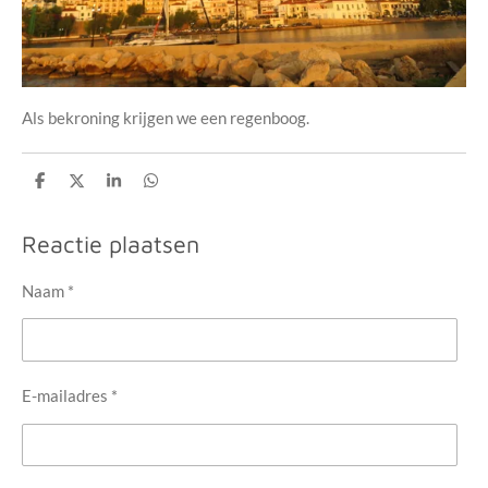
Als bekroning krijgen we een regenboog.
D
D
S
D
e
e
h
e
l
e
a
l
e
l
r
e
Reactie plaatsen
n
e
n
Naam *
E-mailadres *