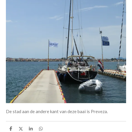
De stad aan de andere kant van deze baai is Preveza.
D
D
S
D