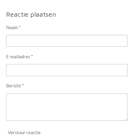
e
e
h
e
l
e
a
l
e
l
r
e
Reactie plaatsen
n
e
n
Naam *
E-mailadres *
Bericht *
Verstuur reactie