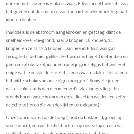
donker niets, de zee is vlak en zwart. Edwin proeft wel iets van
het gevoel dat de soldaten van toen in het pikkedonker gehad
moeten hebben.
Inmiddels is de ebstroom aangebroken en gestaag klimt de
snelheid-over-de-grond, naar 9 knopen, 10 knopen, 11
knopen, en zelfs 12.5 knopen. Dan neemt Edwin was gas
terug, het moet niet gekker. Het water is hier 40 meter diep en
geen enkel obstakel, maar een beetje griezelig is het wel. Het
enige wat je nu van de zee ziet is een zwarte vlakte met alleen
het witte schuim van onze eigen boeggolf. Soms zie je een
witte schim, dat is dan een meeuw die vlak langs vliegt. En
steeds horen we de brom van onze diesel (en we denken zelfs
de echo te horen die van de kliffen terugkaatst).
Onze boordlichten op de boeg (rood op bakboord, groen op
stuurboord), een wit heklicht achter op ons schip en een wit
toplicht in de mast maakt ons van een grote afstand