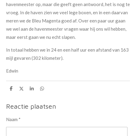
havenmeester op, maar die geeft geen antwoord, het is nog te
vroeg. In de haven zien we veel lege boxen, en in een daarvan
meren we de Bleu Magenta goed af. Over een paar uur gaan
we wel aan de havenmeester vragen waar hij ons wil hebben,
maar eerst gaan we nu echt slapen.
In totaal hebben we in 24 en een half uur een afstand van 163
mijl gevaren (302 kilometer).
Edwin
D
D
S
D
e
e
h
e
l
e
a
l
e
l
r
e
Reactie plaatsen
n
e
n
Naam *