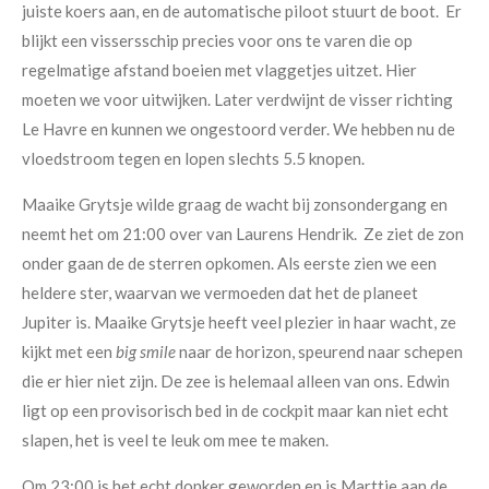
juiste koers aan, en de automatische piloot stuurt de boot. Er
blijkt een vissersschip precies voor ons te varen die op
regelmatige afstand boeien met vlaggetjes uitzet. Hier
moeten we voor uitwijken. Later verdwijnt de visser richting
Le Havre en kunnen we ongestoord verder. We hebben nu de
vloedstroom tegen en lopen slechts 5.5 knopen.
Maaike Grytsje wilde graag de wacht bij zonsondergang en
neemt het om 21:00 over van Laurens Hendrik. Ze ziet de zon
onder gaan de de sterren opkomen. Als eerste zien we een
heldere ster, waarvan we vermoeden dat het de planeet
Jupiter is. Maaike Grytsje heeft veel plezier in haar wacht, ze
kijkt met een
big smile
naar de horizon, speurend naar schepen
die er hier niet zijn. De zee is helemaal alleen van ons. Edwin
ligt op een provisorisch bed in de cockpit maar kan niet echt
slapen, het is veel te leuk om mee te maken.
Om 23:00 is het echt donker geworden en is Marttje aan de